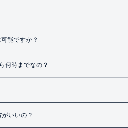
は可能ですか？
から何時までなの？
？
方がいいの？