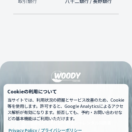
取引銀行
八十二銀行 / 長野銀行
Cookieの利用について
services
price
shop
tour
faq
当サイトでは、利用状況の把握とサービス改善のため、Cookie
contact
等を使用します。許可すると、Google Analyticsによるアクセ
ス解析が有効になります。拒否しても、予約・お問い合わせな
どの基本機能はご利用いただけます。
Company
プライバシーポリシー
レンタル同意書
Privacy Policy / プライバシーポリシー