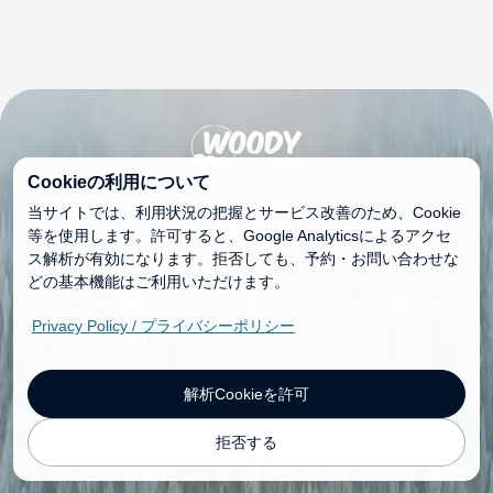
Cookieの利用について
services
price
shop
tour
faq
当サイトでは、利用状況の把握とサービス改善のため、Cookie
contact
等を使用します。許可すると、Google Analyticsによるアクセ
ス解析が有効になります。拒否しても、予約・お問い合わせな
どの基本機能はご利用いただけます。
プライバシーポリシー
レンタル同意書
Company
Privacy Policy / プライバシーポリシー
プライバシー設定
©Woody Rental
解析Cookieを許可
ご予約
拒否する